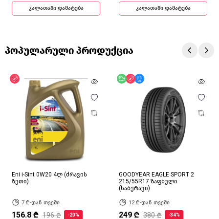
კალათაში დამატება
კალათაში დამატება
პოპულარული პროდუქცია
ფასდაკლება
უფასო მიწოდება
ფასდაკლება
მხოლოდ ონლაინ
Eni i-Sint 0W20 4ლ (ძრავის
GOODYEAR EAGLE SPORT 2
ზეთი)
215/55R17 ზაფხული
(საბურავი)
7 ₾-დან თვეში
12 ₾-დან თვეში
156.8 ₾
249 ₾
196 ₾
380 ₾
-20%
-34%