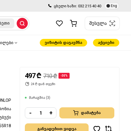
ცხელი ხაზი:
032 215 40 40
Eng
შესვლა
ზეთი
ვიზიტის დაჯავშნა
აქციები
წილები
497 ₾
710 ₾
-30%
24 ₾-დან თვეში
მარაგშია (3)
UNLOP
პონია
-
+
დამატება
უბუქი
55R18