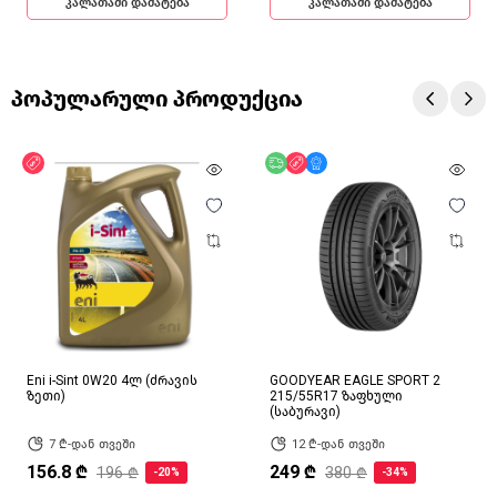
კალათაში დამატება
კალათაში დამატება
პოპულარული პროდუქცია
ფასდაკლება
უფასო მიწოდება
ფასდაკლება
მხოლოდ ონლაინ
Eni i-Sint 0W20 4ლ (ძრავის
GOODYEAR EAGLE SPORT 2
ზეთი)
215/55R17 ზაფხული
(საბურავი)
7 ₾-დან თვეში
12 ₾-დან თვეში
156.8 ₾
249 ₾
196 ₾
380 ₾
-20%
-34%