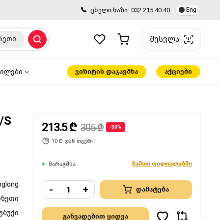
ცხელი ხაზი:
032 215 40 40
Eng
შესვლა
ზეთი
ვიზიტის დაჯავშნა
აქციები
წილები
/S
213.5 ₾
305 ₾
-30%
10 ₾-დან თვეში
ნაშთი ფილიალებში
მარაგშია
nglong
-
+
დამატება
ინეთი
უბუქი